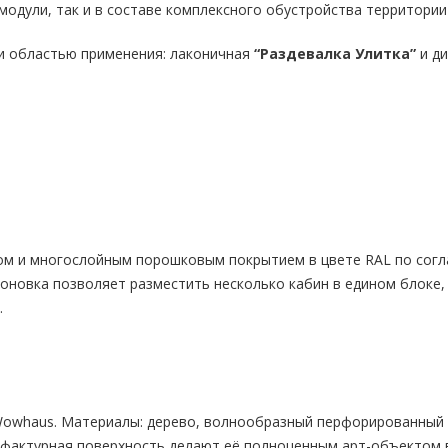
модули, так и в составе комплексного обустройства территори
 и областью применения: лаконичная
“Раздевалка Улитка”
и д
ом и многослойным порошковым покрытием в цвете RAL по согл
поновка позволяет разместить несколько кабин в едином блоке,
.
Wowhaus. Материалы: дерево, волнообразный перфорированный м
 фактурная поверхность делают её полноценным арт-объектом в