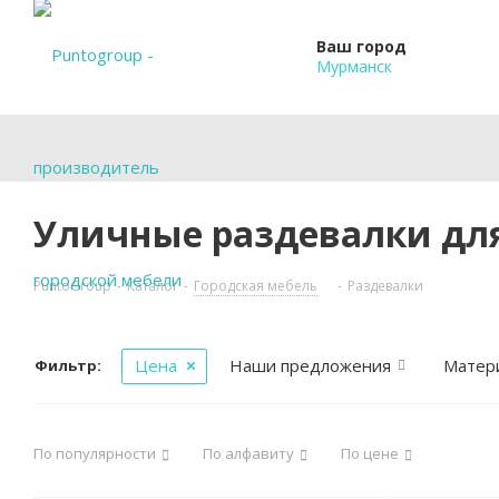
Ваш город
Мурманск
Уличные раздевалки дл
PuntoGroup
-
Каталог
-
Городская мебель
-
Раздевалки
Цена
Наши предложения
Матер
Фильтр:
По популярности
По алфавиту
По цене