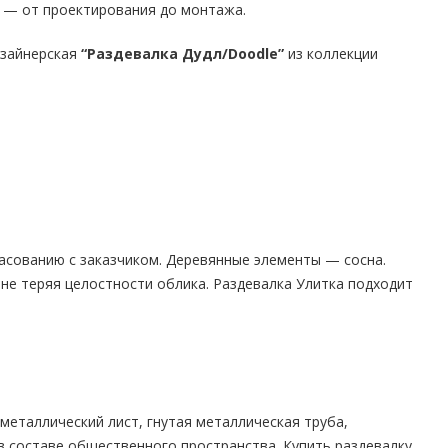
и — от проектирования до монтажа.
изайнерская
“Раздевалка Дудл/Doodle”
из коллекции
асованию с заказчиком. Деревянные элементы — сосна.
 не теряя целостности облика. Раздевалка Улитка подходит
еталлический лист, гнутая металлическая труба,
 составе общественного пространства. Купить раздевалку