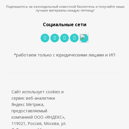
Подпишитесь на еженедельный новостной бюллетень и получайте наши
лучшие материалы каждую пятницу!
Социальные сети
*работаем только с юридическими лицами и ИП
2002 - 2026 © PuntoGroup - производитель городской
мебели.
Сайт использует cookies и
сервис веб-аналитики
Производитель имеет право вносить изменения в
Яндекс Метрика,
техническую документацию с минимальными
предоставляемый
изменениями во внешнем виде продукта.
компанией ООО «ЯНДЕКС»,
ООО «Алюдеко-К» ИНН 4401028410 ОГРН
119021, Россия, Москва, ул.
1024400509121