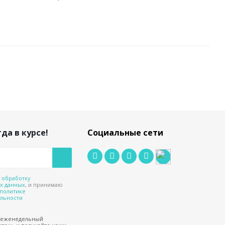
да в курсе!
Социальные сети
а
обработку
х данных
, и принимаю
политике
льности
 еженедельный