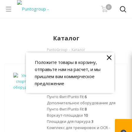
0
Каталог
PuntoGroup
-
Каталог
Положите товары в корзину,
отправьте нам на расчет, и мы
Уличное спортивное
пришлем вам коммерческое
оборудование
предложение
Уличные спортивные комплексы
Пунто Фит/Punto Fit
6
Дополнительное оборудование для
Пунто Фит/Punto Fit
8
Воркаут-площадки
10
Площадки для паркура
3
Комплекс для тренировок и OCR -