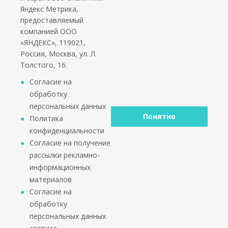
Яндекс Метрика,
предоставляемый
Социальные сети
компанией ООО
«ЯНДЕКС», 119021,
Россия, Москва, ул. Л.
Толстого, 16.
*работаем только с юридическими лицами и ИП
Согласие на
обработку
персональных данных
Понятно
Политика
конфиденциальности
2002 - 2026 © PuntoGroup - производитель городской
Согласие на получение
мебели.
рассылки рекламно-
Производитель имеет право вносить изменения в
информационных
техническую документацию с минимальными
материалов
изменениями во внешнем виде продукта.
Согласие на
ООО «Алюдеко-К» ИНН 4401028410 ОГРН
обработку
1024400509121
персональных данных