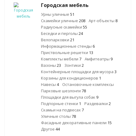
Городская мебель
Урны уличные
51
Скамейки уличные
208
Арт-объекты
8
Радиусные скамейки
55
Беседки и перголы
24
Велопарковки
21
Информационные стенды
6
Приствольные решетки
13
Комплекты мебели
7
Амфитеатры
9
Вазоны
23
Зонтики
2
Контейнерные площадки для мусора
3
Корзины для кондиционеров
1
Навесы
4
Остановочные комплексы
Парковые шезлонги
78
Площадки для выгула собак
9
Подпорные стенки
1
Раздевалки
2
Скамьи на подвесах
7
Уличные столы
78
Фасадные декоративные панели
15
Другое
44