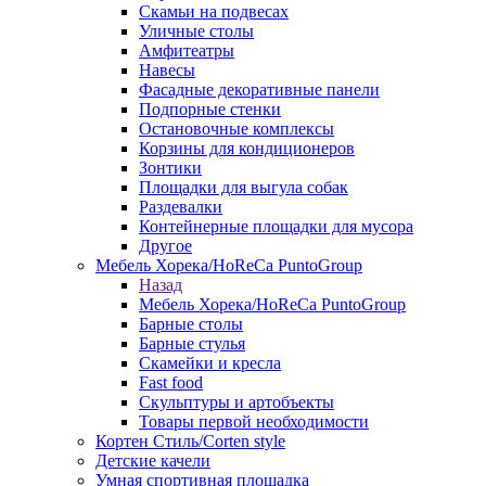
Скамьи на подвесах
Уличные столы
Амфитеатры
Навесы
Фасадные декоративные панели
Подпорные стенки
Остановочные комплексы
Корзины для кондиционеров
Зонтики
Площадки для выгула собак
Раздевалки
Контейнерные площадки для мусора
Другое
Мебель Хорека/HoReCa PuntoGroup
Назад
Мебель Хорека/HoReCa PuntoGroup
Барные столы
Барные стулья
Скамейки и кресла
Fast food
Скульптуры и артобъекты
Товары первой необходимости
Кортен Стиль/Corten style
Детские качели
Умная спортивная площадка