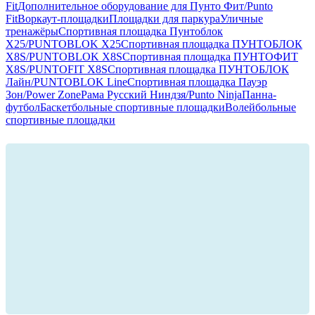
Fit
Дополнительное оборудование для Пунто Фит/Punto
Fit
Воркаут-площадки
Площадки для паркура
Уличные
тренажёры
Спортивная площадка Пунтоблок
Х25/PUNTOBLOK X25
Спортивная площадка ПУНТОБЛОК
X8S/PUNTOBLOK X8S
Спортивная площадка ПУНТОФИТ
X8S/PUNTOFIT X8S
Спортивная площадка ПУНТОБЛОК
Лайн/PUNTOBLOK Line
Спортивная площадка Пауэр
Зон/Power Zone
Рама Русский Ниндзя/Punto Ninja
Панна-
футбол
Баскетбольные спортивные площадки
Волейбольные
спортивные площадки