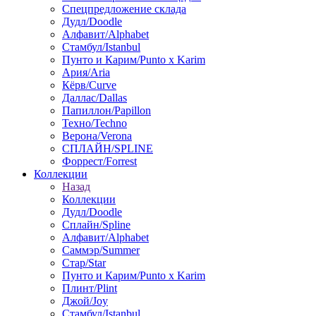
Спецпредложение склада
Дудл/Doodle
Алфавит/Alphabet
Стамбул/Istanbul
Пунто и Карим/Punto x Karim
Ария/Aria
Кёрв/Curve
Даллас/Dallas
Папиллон/Papillon
Техно/Techno
Верона/Verona
СПЛАЙН/SPLINE
Форрест/Forrest
Коллекции
Назад
Коллекции
Дудл/Doodle
Сплайн/Spline
Алфавит/Alphabet
Саммэр/Summer
Стар/Star
Пунто и Карим/Punto x Karim
Плинт/Plint
Джой/Joy
Стамбул/Istanbul