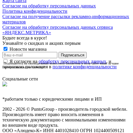
Карта сайта
Согласие на обработку персональных данных
Политика конфиденциальности
Согласие на получение рассылки рекламно-информационных
материалов
Согласие на обработку персональных данных сервиса
«ЯНДЕКС.МЕТРИКА»
Будьте всегда в курсе!
Узнавайте о скидках и акциях первым
Новости магазина
Я согласен на
обработку персональных данных
, и
Подпишитесь на еженедельный новостной бюллетень и получайте наши лучшие
принимаю положения в
политике конфиденциальности
материалы каждую пятницу!
Социальные сети
*работаем только с юридическими лицами и ИП
2002 - 2026 © PuntoGroup - производитель городской мебели.
Производитель имеет право вносить изменения в
техническую документацию с минимальными изменениями
во внешнем виде продукта.
ООО «Алюдеко-К» ИНН 4401028410 ОГРН 1024400509121