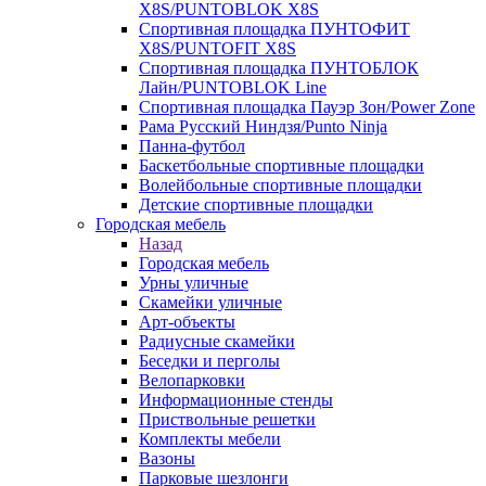
X8S/PUNTOBLOK X8S
Спортивная площадка ПУНТОФИТ
X8S/PUNTOFIT X8S
Спортивная площадка ПУНТОБЛОК
Лайн/PUNTOBLOK Line
Спортивная площадка Пауэр Зон/Power Zone
Рама Русский Ниндзя/Punto Ninja
Панна-футбол
Баскетбольные спортивные площадки
Волейбольные спортивные площадки
Детские спортивные площадки
Городская мебель
Назад
Городская мебель
Урны уличные
Скамейки уличные
Арт-объекты
Радиусные скамейки
Беседки и перголы
Велопарковки
Информационные стенды
Приствольные решетки
Комплекты мебели
Вазоны
Парковые шезлонги