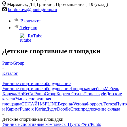
Марманск, ​ДЦ Гринвич, Промышленная, 19 (склад)
bordukova@puntogroup.ru
Вконтакте
Telegram
RuTube
Детские спортивные площадки
PuntoGroup
-
Каталог
-
Уличное спортивное оборудование
Уличное спортивное оборудование
Городская мебель
Мебель
Хорека/HoReCa PuntoGroup
Кортен Стиль/Corten style
Детские
качели
Умная спортивная
площадка
СПЛАЙН/SPLINE
Верона/Verona
Форрест/Forrest
Пунт
и Карим/Punto x Karim
Дудл/Doodle
Спецпредложение склада
-
Детские спортивные площадки
Уличные спортивные комплексы Пунто Фит/Punto