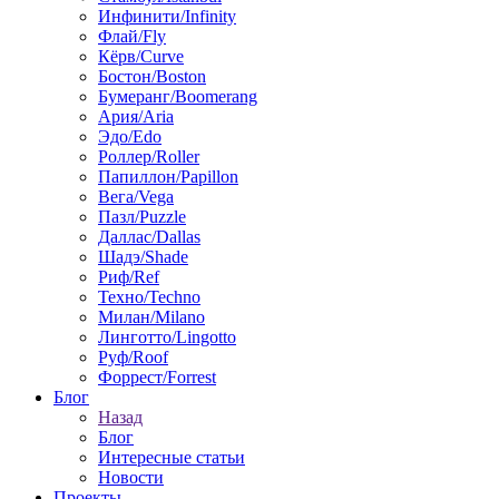
Инфинити/Infinity
Флай/Fly
Кёрв/Curve
Бостон/Boston
Бумеранг/Boomerang
Ария/Aria
Эдо/Edo
Роллер/Roller
Папиллон/Papillon
Вега/Vega
Пазл/Puzzle
Даллас/Dallas
Шадэ/Shade
Риф/Ref
Техно/Techno
Милан/Milano
Линготто/Lingotto
Руф/Roof
Форрест/Forrest
Блог
Назад
Блог
Интересные статьи
Новости
Проекты