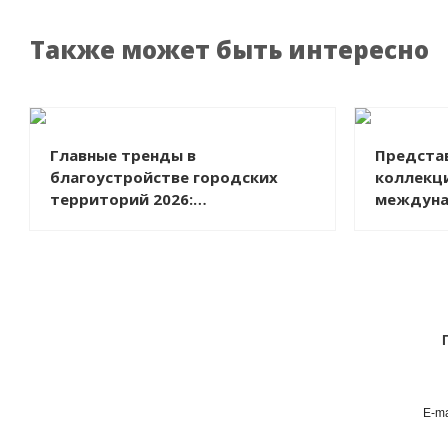
Также может быть интересно
Главные тренды в
Предста
благоустройстве городских
коллекци
территорий 2026:
междуна
экологичность и
ARTDOM 
функциональный минимализм
E-ma