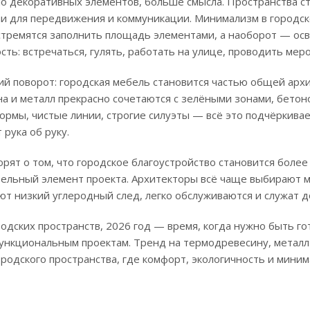
ало декоративных элементов, больше смысла. Пространства с
 для передвижения и коммуникации. Минимализм в городс
 стремятся заполнить площадь элементами, а наоборот — о
сть: встречаться, гулять, работать на улице, проводить мер
ий поворот: городская мебель становится частью общей архи
 и металл прекрасно сочетаются с зелёными зонами, бетон
ормы, чистые линии, строгие силуэты — всё это подчёркива
рука об руку.
рят о том, что городское благоустройство становится более
ательный элемент проекта. Архитекторы всё чаще выбирают 
ют низкий углеродный след, легко обслуживаются и служат д
одских пространств, 2026 год — время, когда нужно быть го
функциональным проектам. Тренд на термодревесину, металл
ородского пространства, где комфорт, экологичность и мини