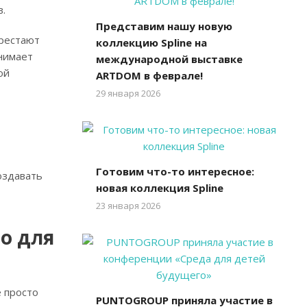
в.
Представим нашу новую
ерестают
коллекцию Spline на
нимает
международной выставке
ой
ARTDOM в феврале!
29 января 2026
Готовим что-то интересное:
оздавать
новая коллекция Spline
23 января 2026
о для
 просто
PUNTOGROUP приняла участие в