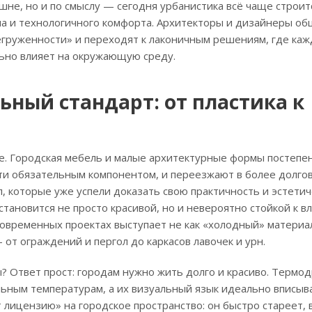
шне, но и по смыслу — сегодня урбанистика всё чаще строит
ма и технологичного комфорта. Архитекторы и дизайнеры о
егруженности» и переходят к лаконичным решениям, где каж
льно влияет на окружающую среду.
ьный стандарт: от пластика к
ле. Городская мебель и малые архитектурные формы постепе
чти обязательным компонентом, и переезжают в более долго
, которые уже успели доказать свою практичность и эстети
тановится не просто красивой, но и невероятно стойкой к вл
овременных проектах выступает не как «холодный» материал,
 от ограждений и пергол до каркасов лавочек и урн.
 Ответ прост: городам нужно жить долго и красиво. Термод
льным температурам, а их визуальный язык идеально вписыв
 лицензию» на городское пространство: он быстро стареет, 