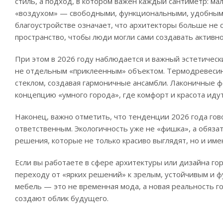
стиль, а подход, в котором важен каждый сантиметр: м
«воздухом» — свободными, функциональными, удобными
благоустройстве означает, что архитекторы больше не
пространство, чтобы люди могли сами создавать активно
При этом в 2026 году наблюдается и важный эстетическ
не отдельным «приклеенным» объектом. Термодревесина
стеклом, создавая гармоничные ансамбли. Лаконичные ф
концепцию «умного города», где комфорт и красота идут 
Наконец, важно отметить, что тенденции 2026 года гово
ответственным. Экологичность уже не «фишка», а обяз
решения, которые не только красиво выглядят, но и име
Если вы работаете в сфере архитектуры или дизайна гор
переходу от «ярких решений» к зрелым, устойчивым и 
мебель — это не временная мода, а новая реальность г
создают облик будущего.