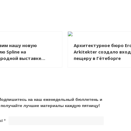
вим нашу новую
Архитектурное бюро Er
ю Spline на
Arkitekter создало вход
родной выставке
пещеру в Гётеборге
в феврале!
Подпишитесь на наш еженедельный бюллетень и
получайте лучшие материалы каждую пятницу!
*
il