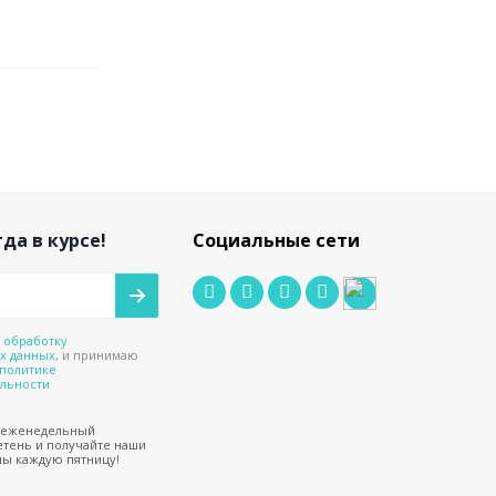
да в курсе!
Социальные сети
а
обработку
х данных
, и принимаю
политике
льности
 еженедельный
тень и получайте наши
ы каждую пятницу!