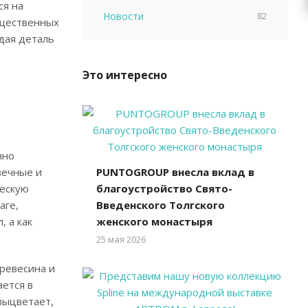
ся на
Новости
82
бщественных
дая деталь
Это интересно
нно
вечные и
PUNTOGROUP внесла вклад в
ческую
благоустройство Свято-
аге,
Введенского Толгского
 а как
женского монастыря
25 мая 2026
ревесина и
ается в
выцветает,