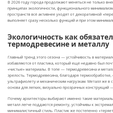
В 2026 году города продолжают меняться не только вне
принципах экологичности, функционального минимализ
пространств всё активнее уходят от декоративной «пер
выполняет сразу несколько функций и при этом минима
Экологичность как обязател
термодревесине и металлу
Главный тренд этого сезона — устойчивость в материа
избавляются от пластика, который ещё недавно был по
«чистые» материалы. В топе — термодревесина и металл
зрелость. Термодревесина, благодаря термообработке, с
ультрафиолету и механическим нагрузкам. Металл же в с
основа для легких, визуально прозрачных конструкций —
Почему архитекторы выбирают именно такие материалы?
металл легче поддаются ремонту, устойчивы к экстрема
минималистичный стиль. Пластик же постепенно «теряет