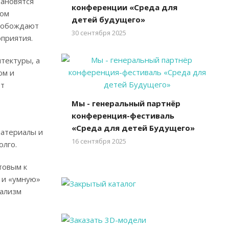
тановятся
конференции «Среда для
ком
детей будущего»
свобождают
30 сентября 2025
оприятия.
тектуры, а
ом и
ет
Мы - генеральный партнёр
конференция-фестиваль
«Среда для детей Будущего»
материалы и
16 сентября 2025
олго.
товым к
 и «умную»
мализм